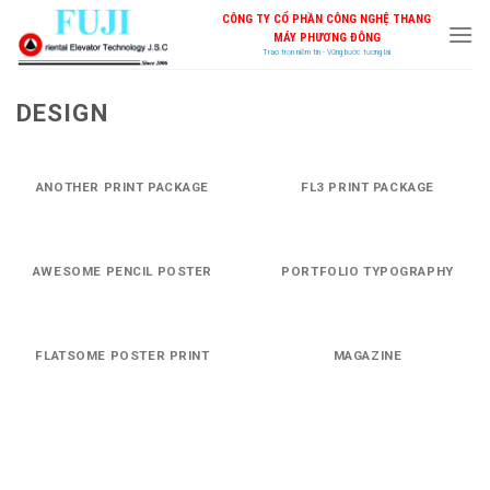
Skip
CÔNG TY CỔ PHẦN CÔNG NGHỆ THANG
to
MÁY PHƯƠNG ĐÔNG
Trao trọn niềm tin - Vững bước tương lai
content
DESIGN
ANOTHER PRINT PACKAGE
FL3 PRINT PACKAGE
AWESOME PENCIL POSTER
PORTFOLIO TYPOGRAPHY
FLATSOME POSTER PRINT
MAGAZINE