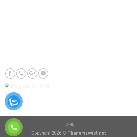
Tp.Hà Nội
Chi nhánh Vũng Tàu
123 Ngô Đức Kế, Phường 7, TP. Vũng Tàu
0901341122
info@thangmayviet.net
HOME
Copyright 2026 ©
Thangmayviet.net