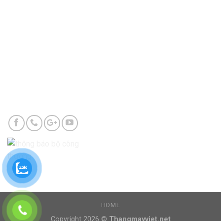
Tp.Hà Nội
Chi nhánh Vũng Tàu
123 Ngô Đức Kế, Phường 7, TP. Vũng Tàu
0901341122
info@thangmayviet.net
HOME
Copyright 2026 ©
Thangmayviet.net