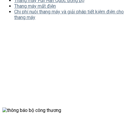
Thang máy Fuji Hàn Quốc đồng bộ
Thang máy mất điện
Chi phí nuôi thang máy và giải pháp tiết kiệm điện cho
thang máy
CÔNG TY CỔ PHẦN CÔNG NGHỆ THANG MÁY
PHƯƠNG ĐÔNG
Văn phòng: 40 Đường 05, KDT Vạn Phúc QL 13, P.Hiệp
Bình Phước, Q.Thủ Đức, TP.HCM
Nhà Máy: 275 Quốc Lộ 13 cũ, Phường Hiệp Bình Phước,
Quận Thủ Đức, TP. HCM
0901341122
info@thangmayviet.net
Chi Nhánh Thang máy Phương Đông
Chi nhánh Phú Quốc