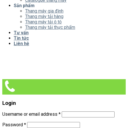
Catalogue thang máy
Sản phẩm
Thang máy gia đình
Thang máy tải hàng
Thang máy tải ô tô
Thang máy tải thực phẩm
Tư vấn
Tin tức
Liên hệ
Login
Username or email address
*
Password
*