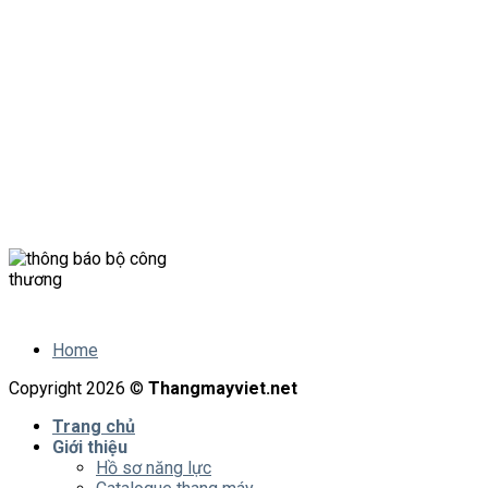
Chi nhánh Hà Nội
10 Ngõ 285 Khuất Duy Tiến, P.Trung Hòa, Q.Cầu Giấy,
Tp.Hà Nội
Chi nhánh Vũng Tàu
123 Ngô Đức Kế, Phường 7, TP. Vũng Tàu
0901341122
info@thangmayviet.net
Home
Copyright 2026 ©
Thangmayviet.net
Trang chủ
Giới thiệu
Hồ sơ năng lực